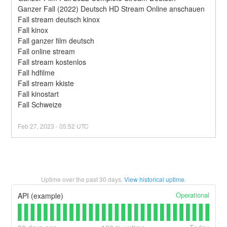
Ganzer Fall (2022) Deutsch HD Stream Online anschauen
Fall stream deutsch kinox
Fall kinox
Fall ganzer film deutsch
Fall online stream
Fall stream kostenlos
Fall hdfilme
Fall stream kkiste
Fall kinostart
Fall Schweize
Feb
27
,
2023
-
05:52
UTC
Uptime over the past
30
days.
View historical uptime.
Operational
API (example)